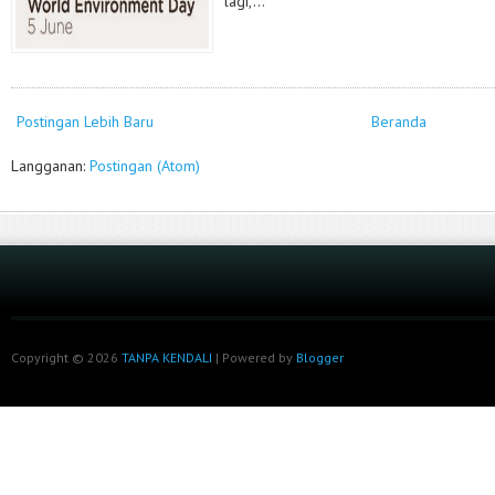
lagi,...
Postingan Lebih Baru
Beranda
Langganan:
Postingan (Atom)
Copyright ©
2026
TANPA KENDALI
| Powered by
Blogger