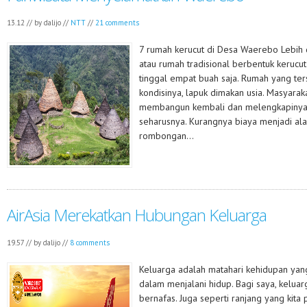
13.12 // by
dalijo
//
NTT
//
21 comments
7 rumah kerucut di Desa Waerebo Lebih
atau rumah tradisional berbentuk keruc
tinggal empat buah saja. Rumah yang ter
kondisinya, lapuk dimakan usia. Masyarak
membangun kembali dan melengkapinya 
seharusnya. Kurangnya biaya menjadi al
rombongan...
AirAsia Merekatkan Hubungan Keluarga
19.57 // by
dalijo
//
8 comments
Keluarga adalah matahari kehidupan yan
dalam menjalani hidup. Bagi saya, keluarg
bernafas. Juga seperti ranjang yang kita 