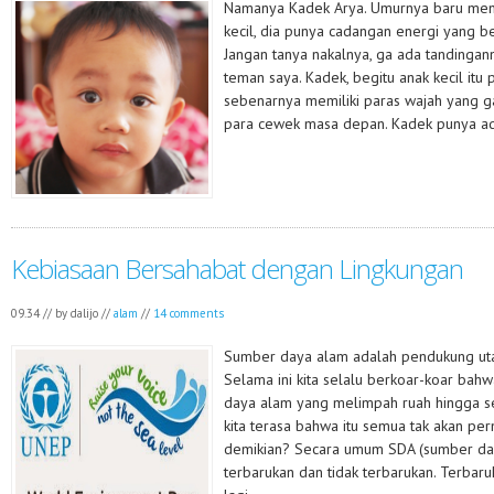
Namanya Kadek Arya. Umurnya baru mengi
kecil, dia punya cadangan energi yang ber
Jangan tanya nakalnya, ga ada tandingan
teman saya. Kadek, begitu anak kecil itu
sebenarnya memiliki paras wajah yang ga
para cewek masa depan. Kadek punya ad
Kebiasaan Bersahabat dengan Lingkungan
09.34 // by
dalijo
//
alam
//
14 comments
Sumber daya alam adalah pendukung ut
Selama ini kita selalu berkoar-koar bah
daya alam yang melimpah ruah hingga s
kita terasa bahwa itu semua tak akan per
demikian? Secara umum SDA (sumber day
terbarukan dan tidak terbarukan. Terbar