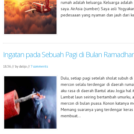
rumah adalah keluarga. Keluarga adalah s
saya. AirAsia (sumber) Saya asli Yogyaka
pedesaaan yang nyaman dan jauh dari ker
Ingatan pada Sebuah Pagi di Bulan Ramadha
18.36 // by
dalijo
//
7 comments
Dulu, setiap pagi setelah sholat subuh d
mercon selalu terdengar di daerah rumahk
aku rasa di daerah Bantul atau Jogja hal i
Lambat laun seiring bertambah umurku, 
mercon di bulan puasa. Konon katanya me
Memang suaranya yang terdengar keras 
membuat...