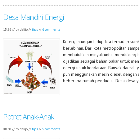
Desa Mandiri Energi
15.56 // by
dalijo
//
tips
//
6 comments
Ketergantungan hidup kita terhadap sumb
berlebihan. Dari kota metropolitan samp
membutuhkan minyak untuk mendukung be
dijadikan sebagai bahan bakar untuk mem
energi untuk kendaraan. Banyak daerah y
pun menggunakan mesin diesel dengan so
beberapa rumah penduduk. Desa-desa ya
Potret Anak-Anak
08.30 // by
dalijo
//
tips
//
9 comments