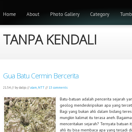
Home
About
Photo Gallery
Category
Tumb
TANPA KENDALI
Gua Batu Cermin Bercerita
21.54 // by
dalijo
//
alam
,
NTT
//
13 comments
Batu-batuan adalah pencerita sejarah yang
geolog mendeskripsikan apa yang terceta
Bagi yang bukan ahli dalam bidang teres
mungkin kalimat itu terasa aneh. Bagaim
menceritakan sejarah? Ternyata batuan it
ahli itu bisa membaca apa yang terjadi d