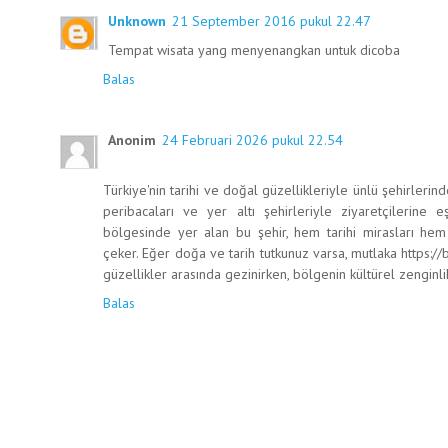
Unknown
21 September 2016 pukul 22.47
Tempat wisata yang menyenangkan untuk dicoba
Balas
Anonim
24 Februari 2026 pukul 22.54
Türkiye'nin tarihi ve doğal güzellikleriyle ünlü şehirlerin
peribacaları ve yer altı şehirleriyle ziyaretçilerine
bölgesinde yer alan bu şehir, hem tarihi mirasları hem
çeker. Eğer doğa ve tarih tutkunuz varsa, mutlaka https://b
güzellikler arasında gezinirken, bölgenin kültürel zenginlik
Balas